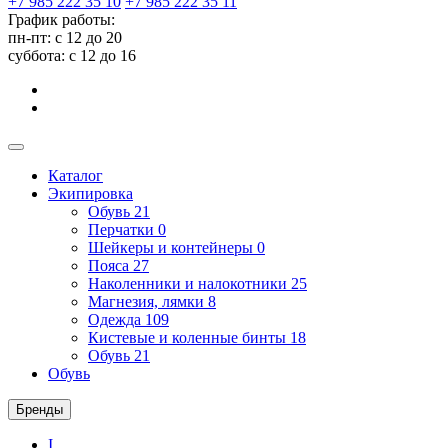
+7 985 222 35 10
+7 985 222 35 11
График работы:
пн-пт: с 12 до 20
суббота: c 12 до 16
Каталог
Экипировка
Обувь
21
Перчатки
0
Шейкеры и контейнеры
0
Пояса
27
Наколенники и налокотники
25
Магнезия, лямки
8
Одежда
109
Кистевые и коленные бинты
18
Обувь
21
Обувь
Бренды
I