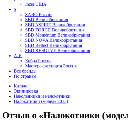
Inzer
США
S
SABO
Россия
SBD
Великобритания
SBD ASPIRE
Великобритания
SBD FORGE
Великобритания
SBD Momentum
Великобритания
SBD NOVA
Великобритания
SBD Reflect
Великобритания
SBD RESOLVE
Великобритания
А-Я
Кобра
Россия
Мастерская спорта
Россия
Все бренды
По странам
Каталог
Экипировка
Наколенники и налокотники
Налокотники (модель 2013)
Отзыв о «Налокотники (модел