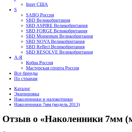
Inzer
США
S
SABO
Россия
SBD
Великобритания
SBD ASPIRE
Великобритания
SBD FORGE
Великобритания
SBD Momentum
Великобритания
SBD NOVA
Великобритания
SBD Reflect
Великобритания
SBD RESOLVE
Великобритания
А-Я
Кобра
Россия
Мастерская спорта
Россия
Все бренды
По странам
Каталог
Экипировка
Наколенники и налокотники
Наколенники 7мм (модель 2013)
Отзыв о «Наколенники 7мм (м