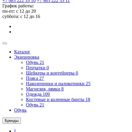
+7 985 222 35 10
+7 985 222 35 11
График работы:
пн-пт: с 12 до 20
суббота: c 12 до 16
Каталог
Экипировка
Обувь
21
Перчатки
0
Шейкеры и контейнеры
0
Пояса
27
Наколенники и налокотники
25
Магнезия, лямки
8
Одежда
109
Кистевые и коленные бинты
18
Обувь
21
Обувь
Бренды
I