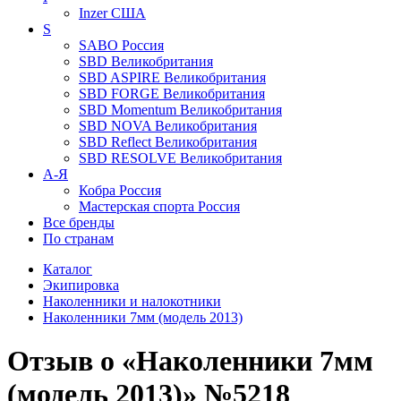
Inzer
США
S
SABO
Россия
SBD
Великобритания
SBD ASPIRE
Великобритания
SBD FORGE
Великобритания
SBD Momentum
Великобритания
SBD NOVA
Великобритания
SBD Reflect
Великобритания
SBD RESOLVE
Великобритания
А-Я
Кобра
Россия
Мастерская спорта
Россия
Все бренды
По странам
Каталог
Экипировка
Наколенники и налокотники
Наколенники 7мм (модель 2013)
Отзыв о «Наколенники 7мм
(модель 2013)» №5218