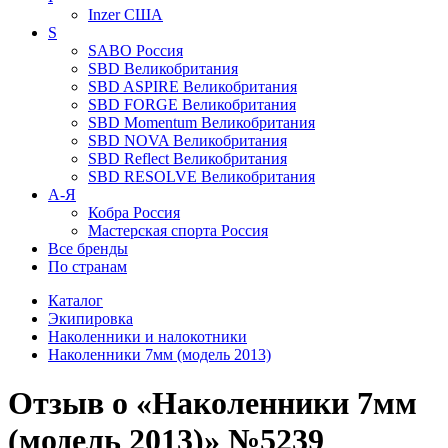
Inzer
США
S
SABO
Россия
SBD
Великобритания
SBD ASPIRE
Великобритания
SBD FORGE
Великобритания
SBD Momentum
Великобритания
SBD NOVA
Великобритания
SBD Reflect
Великобритания
SBD RESOLVE
Великобритания
А-Я
Кобра
Россия
Мастерская спорта
Россия
Все бренды
По странам
Каталог
Экипировка
Наколенники и налокотники
Наколенники 7мм (модель 2013)
Отзыв о «Наколенники 7мм
(модель 2013)» №5239