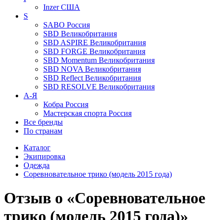
Inzer
США
S
SABO
Россия
SBD
Великобритания
SBD ASPIRE
Великобритания
SBD FORGE
Великобритания
SBD Momentum
Великобритания
SBD NOVA
Великобритания
SBD Reflect
Великобритания
SBD RESOLVE
Великобритания
А-Я
Кобра
Россия
Мастерская спорта
Россия
Все бренды
По странам
Каталог
Экипировка
Одежда
Соревновательное трико (модель 2015 года)
Отзыв о «Соревновательное
трико (модель 2015 года)»