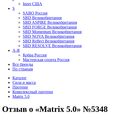
Inzer
США
S
SABO
Россия
SBD
Великобритания
SBD ASPIRE
Великобритания
SBD FORGE
Великобритания
SBD Momentum
Великобритания
SBD NOVA
Великобритания
SBD Reflect
Великобритания
SBD RESOLVE
Великобритания
А-Я
Кобра
Россия
Мастерская спорта
Россия
Все бренды
По странам
Каталог
Сила и масса
Протеин
Комплексный протеин
Matrix 5.0
Отзыв о «Matrix 5.0» №5348