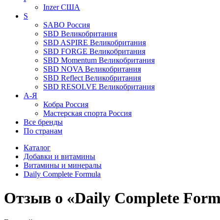
Inzer
США
S
SABO
Россия
SBD
Великобритания
SBD ASPIRE
Великобритания
SBD FORGE
Великобритания
SBD Momentum
Великобритания
SBD NOVA
Великобритания
SBD Reflect
Великобритания
SBD RESOLVE
Великобритания
А-Я
Кобра
Россия
Мастерская спорта
Россия
Все бренды
По странам
Каталог
Добавки и витамины
Витамины и минералы
Daily Complete Formula
Отзыв о «Daily Complete For