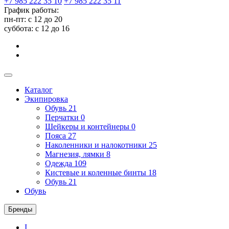
+7 985 222 35 10
+7 985 222 35 11
График работы:
пн-пт: с 12 до 20
суббота: c 12 до 16
Каталог
Экипировка
Обувь
21
Перчатки
0
Шейкеры и контейнеры
0
Пояса
27
Наколенники и налокотники
25
Магнезия, лямки
8
Одежда
109
Кистевые и коленные бинты
18
Обувь
21
Обувь
Бренды
I