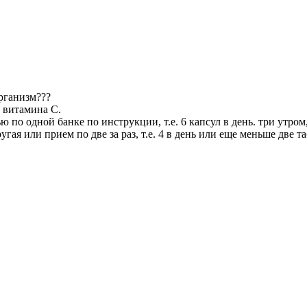
организм???
, витамина С.
по одной банке по инструкции, т.е. 6 капсул в день. три утром
гая или прием по две за раз, т.е. 4 в день или еще меньше две т