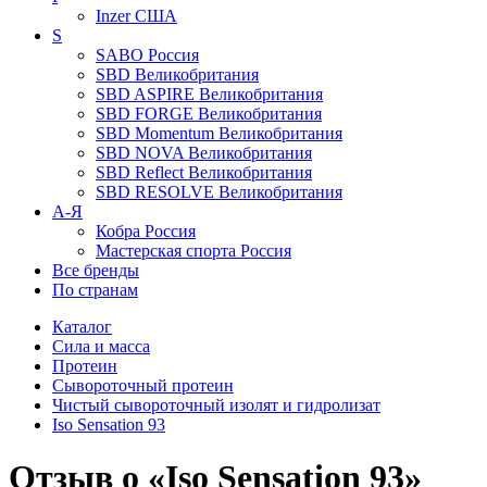
Inzer
США
S
SABO
Россия
SBD
Великобритания
SBD ASPIRE
Великобритания
SBD FORGE
Великобритания
SBD Momentum
Великобритания
SBD NOVA
Великобритания
SBD Reflect
Великобритания
SBD RESOLVE
Великобритания
А-Я
Кобра
Россия
Мастерская спорта
Россия
Все бренды
По странам
Каталог
Сила и масса
Протеин
Сывороточный протеин
Чистый сывороточный изолят и гидролизат
Iso Sensation 93
Отзыв о «Iso Sensation 93»