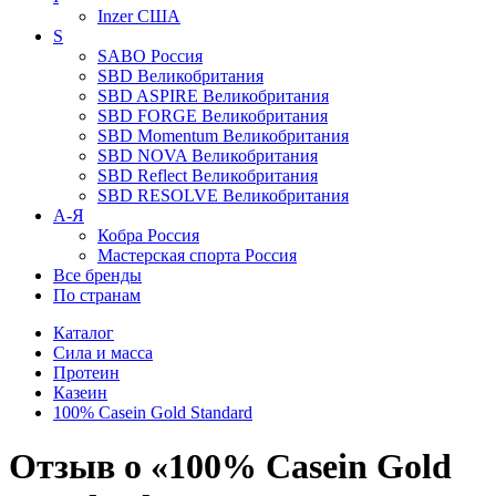
Inzer
США
S
SABO
Россия
SBD
Великобритания
SBD ASPIRE
Великобритания
SBD FORGE
Великобритания
SBD Momentum
Великобритания
SBD NOVA
Великобритания
SBD Reflect
Великобритания
SBD RESOLVE
Великобритания
А-Я
Кобра
Россия
Мастерская спорта
Россия
Все бренды
По странам
Каталог
Сила и масса
Протеин
Казеин
100% Casein Gold Standard
Отзыв о «100% Casein Gold