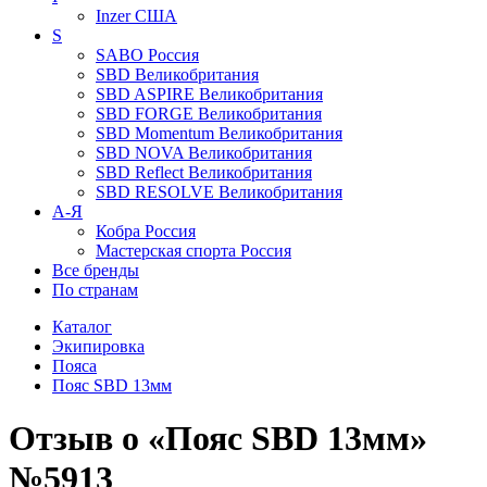
Inzer
США
S
SABO
Россия
SBD
Великобритания
SBD ASPIRE
Великобритания
SBD FORGE
Великобритания
SBD Momentum
Великобритания
SBD NOVA
Великобритания
SBD Reflect
Великобритания
SBD RESOLVE
Великобритания
А-Я
Кобра
Россия
Мастерская спорта
Россия
Все бренды
По странам
Каталог
Экипировка
Пояса
Пояс SBD 13мм
Отзыв о «Пояс SBD 13мм»
№5913