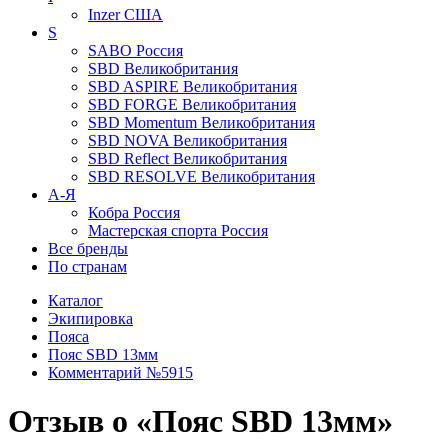
Inzer
США
S
SABO
Россия
SBD
Великобритания
SBD ASPIRE
Великобритания
SBD FORGE
Великобритания
SBD Momentum
Великобритания
SBD NOVA
Великобритания
SBD Reflect
Великобритания
SBD RESOLVE
Великобритания
А-Я
Кобра
Россия
Мастерская спорта
Россия
Все бренды
По странам
Каталог
Экипировка
Пояса
Пояс SBD 13мм
Комментарий №5915
Отзыв о «Пояс SBD 13мм»