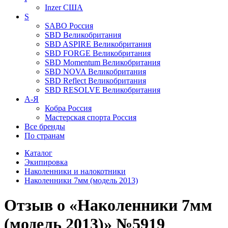
Inzer
США
S
SABO
Россия
SBD
Великобритания
SBD ASPIRE
Великобритания
SBD FORGE
Великобритания
SBD Momentum
Великобритания
SBD NOVA
Великобритания
SBD Reflect
Великобритания
SBD RESOLVE
Великобритания
А-Я
Кобра
Россия
Мастерская спорта
Россия
Все бренды
По странам
Каталог
Экипировка
Наколенники и налокотники
Наколенники 7мм (модель 2013)
Отзыв о «Наколенники 7мм
(модель 2013)» №5919