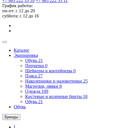
+7 985 222 35 10
+7 985 222 35 11
График работы:
пн-пт: с 12 до 20
суббота: c 12 до 16
Каталог
Экипировка
Обувь
21
Перчатки
0
Шейкеры и контейнеры
0
Пояса
27
Наколенники и налокотники
25
Магнезия, лямки
8
Одежда
109
Кистевые и коленные бинты
18
Обувь
21
Обувь
Бренды
I