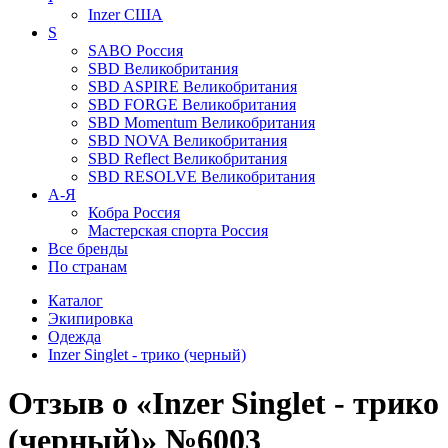
Inzer
США
S
SABO
Россия
SBD
Великобритания
SBD ASPIRE
Великобритания
SBD FORGE
Великобритания
SBD Momentum
Великобритания
SBD NOVA
Великобритания
SBD Reflect
Великобритания
SBD RESOLVE
Великобритания
А-Я
Кобра
Россия
Мастерская спорта
Россия
Все бренды
По странам
Каталог
Экипировка
Одежда
Inzer Singlet - трико (черный)
Отзыв о «Inzer Singlet - трико
(черный)» №6003