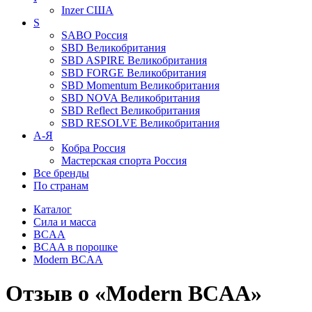
Inzer
США
S
SABO
Россия
SBD
Великобритания
SBD ASPIRE
Великобритания
SBD FORGE
Великобритания
SBD Momentum
Великобритания
SBD NOVA
Великобритания
SBD Reflect
Великобритания
SBD RESOLVE
Великобритания
А-Я
Кобра
Россия
Мастерская спорта
Россия
Все бренды
По странам
Каталог
Сила и масса
BCAA
BCAA в порошке
Modern BCAA
Отзыв о «Modern BCAA»