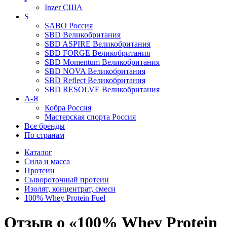
Inzer
США
S
SABO
Россия
SBD
Великобритания
SBD ASPIRE
Великобритания
SBD FORGE
Великобритания
SBD Momentum
Великобритания
SBD NOVA
Великобритания
SBD Reflect
Великобритания
SBD RESOLVE
Великобритания
А-Я
Кобра
Россия
Мастерская спорта
Россия
Все бренды
По странам
Каталог
Сила и масса
Протеин
Сывороточный протеин
Изолят, концентрат, смеси
100% Whey Protein Fuel
Отзыв о «100% Whey Protein