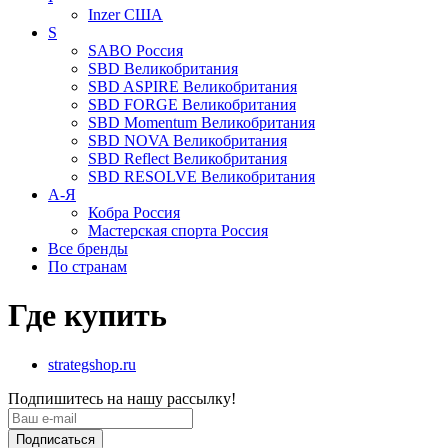
Inzer
США
S
SABO
Россия
SBD
Великобритания
SBD ASPIRE
Великобритания
SBD FORGE
Великобритания
SBD Momentum
Великобритания
SBD NOVA
Великобритания
SBD Reflect
Великобритания
SBD RESOLVE
Великобритания
А-Я
Кобра
Россия
Мастерская спорта
Россия
Все бренды
По странам
Где купить
strategshop.ru
Подпишитесь на нашу рассылку!
Подписаться