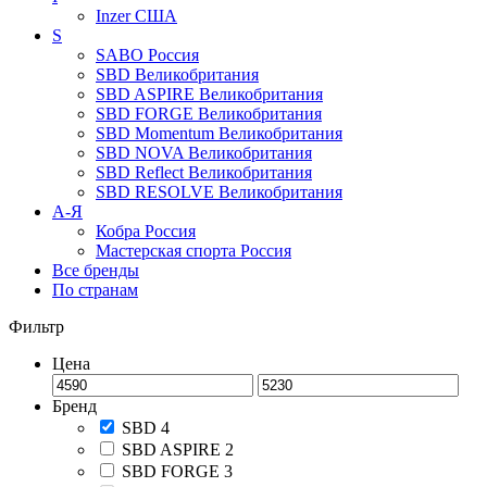
Inzer
США
S
SABO
Россия
SBD
Великобритания
SBD ASPIRE
Великобритания
SBD FORGE
Великобритания
SBD Momentum
Великобритания
SBD NOVA
Великобритания
SBD Reflect
Великобритания
SBD RESOLVE
Великобритания
А-Я
Кобра
Россия
Мастерская спорта
Россия
Все бренды
По странам
Фильтр
Цена
Бренд
SBD
4
SBD ASPIRE
2
SBD FORGE
3