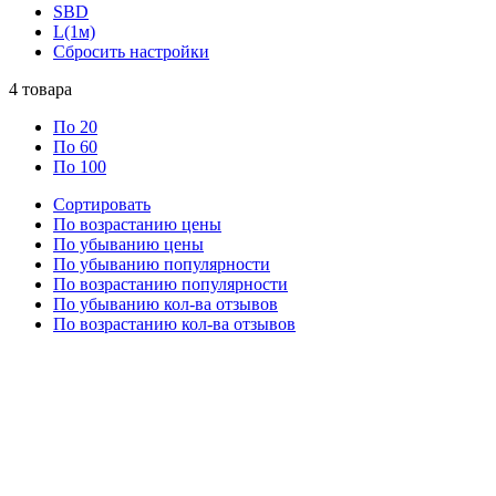
SBD
L(1м)
Сбросить настройки
4
товара
По 20
По 60
По 100
Сортировать
По возрастанию цены
По убыванию цены
По убыванию популярности
По возрастанию популярности
По убыванию кол-ва отзывов
По возрастанию кол-ва отзывов