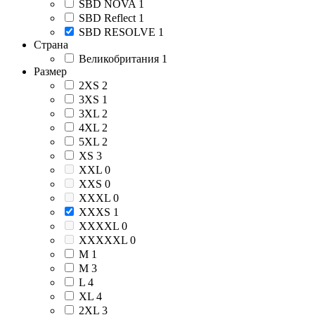
SBD NOVA
1
SBD Reflect
1
SBD RESOLVE
1
Страна
Великобритания
1
Размер
2XS
2
3XS
1
3XL
2
4XL
2
5XL
2
XS
3
XXL
0
XXS
0
XXXL
0
XXXS
1
XXXXL
0
XXXXXL
0
М
1
M
3
L
4
XL
4
2XL
3