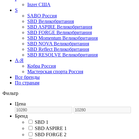
Inzer
США
S
SABO
Россия
SBD
Великобритания
SBD ASPIRE
Великобритания
SBD FORGE
Великобритания
SBD Momentum
Великобритания
SBD NOVA
Великобритания
SBD Reflect
Великобритания
SBD RESOLVE
Великобритания
А-Я
Кобра
Россия
Мастерская спорта
Россия
Все бренды
По странам
Фильтр
Цена
Бренд
SBD
1
SBD ASPIRE
1
SBD FORGE
2