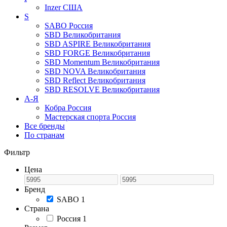
Inzer
США
S
SABO
Россия
SBD
Великобритания
SBD ASPIRE
Великобритания
SBD FORGE
Великобритания
SBD Momentum
Великобритания
SBD NOVA
Великобритания
SBD Reflect
Великобритания
SBD RESOLVE
Великобритания
А-Я
Кобра
Россия
Мастерская спорта
Россия
Все бренды
По странам
Фильтр
Цена
Бренд
SABO
1
Страна
Россия
1