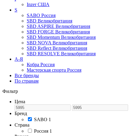
Inzer
США
S
SABO
Россия
SBD
Великобритания
SBD ASPIRE
Великобритания
SBD FORGE
Великобритания
SBD Momentum
Великобритания
SBD NOVA
Великобритания
SBD Reflect
Великобритания
SBD RESOLVE
Великобритания
А-Я
Кобра
Россия
Мастерская спорта
Россия
Все бренды
По странам
Фильтр
Цена
Бренд
SABO
1
Страна
Россия
1