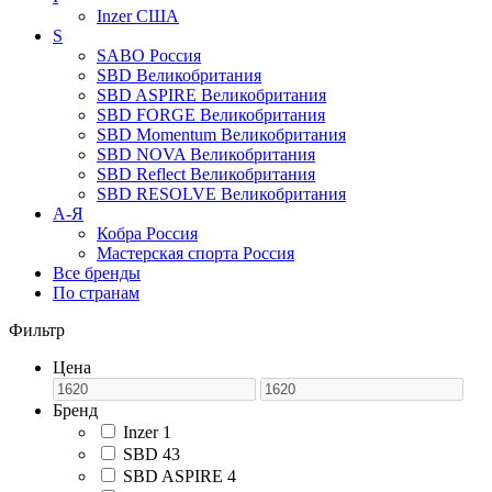
Inzer
США
S
SABO
Россия
SBD
Великобритания
SBD ASPIRE
Великобритания
SBD FORGE
Великобритания
SBD Momentum
Великобритания
SBD NOVA
Великобритания
SBD Reflect
Великобритания
SBD RESOLVE
Великобритания
А-Я
Кобра
Россия
Мастерская спорта
Россия
Все бренды
По странам
Фильтр
Цена
Бренд
Inzer
1
SBD
43
SBD ASPIRE
4