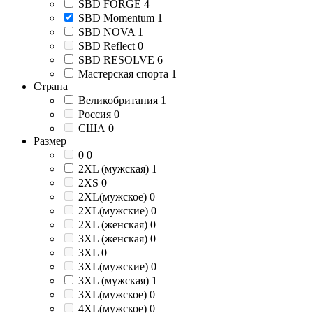
SBD FORGE
4
SBD Momentum
1
SBD NOVA
1
SBD Reflect
0
SBD RESOLVE
6
Мастерская спорта
1
Страна
Великобритания
1
Россия
0
США
0
Размер
0
0
2XL (мужская)
1
2XS
0
2XL(мужское)
0
2XL(мужские)
0
2XL (женская)
0
3XL (женская)
0
3XL
0
3XL(мужские)
0
3XL (мужская)
1
3XL(мужское)
0
4XL(мужское)
0