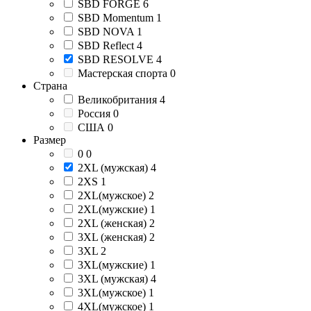
SBD FORGE
6
SBD Momentum
1
SBD NOVA
1
SBD Reflect
4
SBD RESOLVE
4
Мастерская спорта
0
Страна
Великобритания
4
Россия
0
США
0
Размер
0
0
2XL (мужская)
4
2XS
1
2XL(мужское)
2
2XL(мужские)
1
2XL (женская)
2
3XL (женская)
2
3XL
2
3XL(мужские)
1
3XL (мужская)
4
3XL(мужское)
1
4XL(мужское)
1