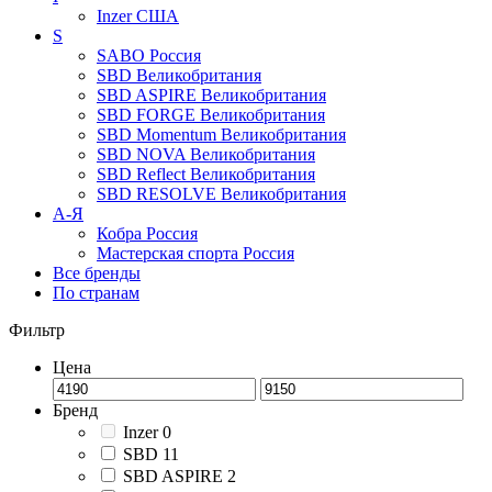
Inzer
США
S
SABO
Россия
SBD
Великобритания
SBD ASPIRE
Великобритания
SBD FORGE
Великобритания
SBD Momentum
Великобритания
SBD NOVA
Великобритания
SBD Reflect
Великобритания
SBD RESOLVE
Великобритания
А-Я
Кобра
Россия
Мастерская спорта
Россия
Все бренды
По странам
Фильтр
Цена
Бренд
Inzer
0
SBD
11
SBD ASPIRE
2