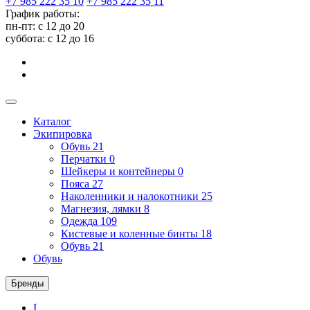
+7 985 222 35 10
+7 985 222 35 11
График работы:
пн-пт: с 12 до 20
суббота: c 12 до 16
Каталог
Экипировка
Обувь
21
Перчатки
0
Шейкеры и контейнеры
0
Пояса
27
Наколенники и налокотники
25
Магнезия, лямки
8
Одежда
109
Кистевые и коленные бинты
18
Обувь
21
Обувь
Бренды
I