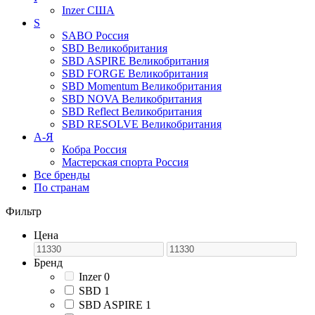
Inzer
США
S
SABO
Россия
SBD
Великобритания
SBD ASPIRE
Великобритания
SBD FORGE
Великобритания
SBD Momentum
Великобритания
SBD NOVA
Великобритания
SBD Reflect
Великобритания
SBD RESOLVE
Великобритания
А-Я
Кобра
Россия
Мастерская спорта
Россия
Все бренды
По странам
Фильтр
Цена
Бренд
Inzer
0
SBD
1
SBD ASPIRE
1