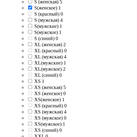
S (женская)
5
S(женское)
1
S (красный)
0
S (мужская)
4
S(мужские)
1
S(мужское)
1
S (синий)
0
XL (женская)
2
XL (красный)
0
XL (мужская)
4
XL(мужские)
1
XL(мужское)
2
XL (синий)
0
XS
1
XS (женская)
5
XS (женское)
0
XS(женское)
1
XS (красный)
0
XS (мужская)
4
XS (мужское)
0
XS(мужское)
1
XS (синий)
0
XXL
0