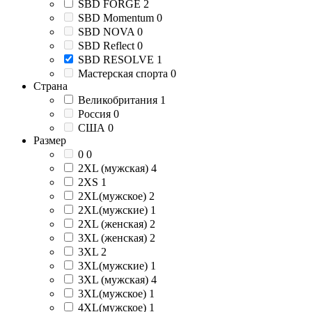
SBD FORGE
2
SBD Momentum
0
SBD NOVA
0
SBD Reflect
0
SBD RESOLVE
1
Мастерская спорта
0
Страна
Великобритания
1
Россия
0
США
0
Размер
0
0
2XL (мужская)
4
2XS
1
2XL(мужское)
2
2XL(мужские)
1
2XL (женская)
2
3XL (женская)
2
3XL
2
3XL(мужские)
1
3XL (мужская)
4
3XL(мужское)
1
4XL(мужское)
1