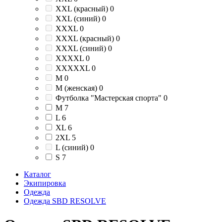
XXL (красный)
0
XXL (синий)
0
XXXL
0
XXXL (красный)
0
XXXL (синий)
0
XXXXL
0
XXXXXL
0
М
0
М (женская)
0
Футболка "Мастерская спорта"
0
M
7
L
6
XL
6
2XL
5
L (синий)
0
S
7
Каталог
Экипировка
Одежда
Одежда SBD RESOLVE