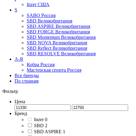
Inzer
США
S
SABO
Россия
SBD
Великобритания
SBD ASPIRE
Великобритания
SBD FORGE
Великобритания
SBD Momentum
Великобритания
SBD NOVA
Великобритания
SBD Reflect
Великобритания
SBD RESOLVE
Великобритания
А-Я
Кобра
Россия
Мастерская спорта
Россия
Все бренды
По странам
Фильтр
Цена
Бренд
Inzer
0
SBD
2
SBD ASPIRE
1