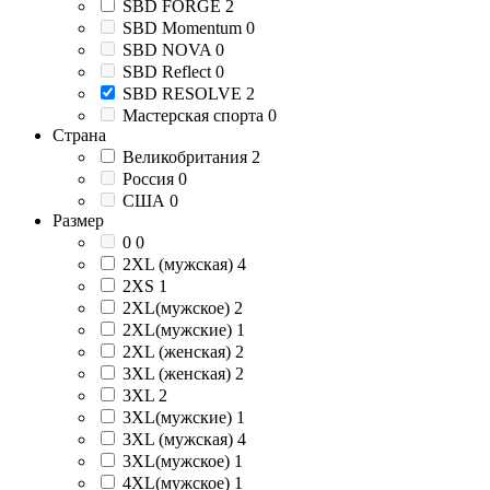
SBD FORGE
2
SBD Momentum
0
SBD NOVA
0
SBD Reflect
0
SBD RESOLVE
2
Мастерская спорта
0
Страна
Великобритания
2
Россия
0
США
0
Размер
0
0
2XL (мужская)
4
2XS
1
2XL(мужское)
2
2XL(мужские)
1
2XL (женская)
2
3XL (женская)
2
3XL
2
3XL(мужские)
1
3XL (мужская)
4
3XL(мужское)
1
4XL(мужское)
1