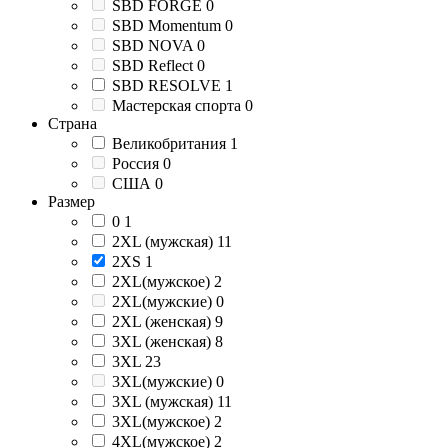
SBD FORGE
0
SBD Momentum
0
SBD NOVA
0
SBD Reflect
0
SBD RESOLVE
1
Мастерская спорта
0
Страна
Великобритания
1
Россия
0
США
0
Размер
0
1
2XL (мужская)
11
2XS
1
2XL(мужское)
2
2XL(мужские)
0
2XL (женская)
9
3XL (женская)
8
3XL
23
3XL(мужские)
0
3XL (мужская)
11
3XL(мужское)
2
4XL(мужское)
2