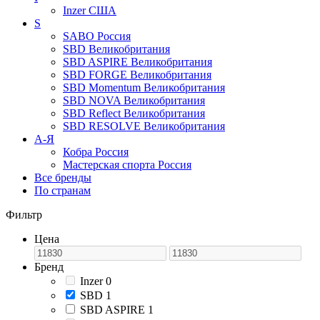
Inzer
США
S
SABO
Россия
SBD
Великобритания
SBD ASPIRE
Великобритания
SBD FORGE
Великобритания
SBD Momentum
Великобритания
SBD NOVA
Великобритания
SBD Reflect
Великобритания
SBD RESOLVE
Великобритания
А-Я
Кобра
Россия
Мастерская спорта
Россия
Все бренды
По странам
Фильтр
Цена
Бренд
Inzer
0
SBD
1
SBD ASPIRE
1