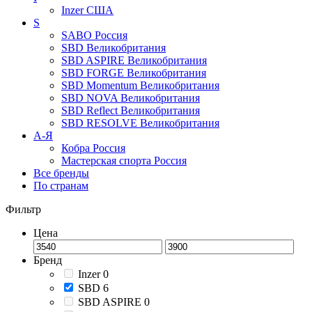
Inzer
США
S
SABO
Россия
SBD
Великобритания
SBD ASPIRE
Великобритания
SBD FORGE
Великобритания
SBD Momentum
Великобритания
SBD NOVA
Великобритания
SBD Reflect
Великобритания
SBD RESOLVE
Великобритания
А-Я
Кобра
Россия
Мастерская спорта
Россия
Все бренды
По странам
Фильтр
Цена
Бренд
Inzer
0
SBD
6
SBD ASPIRE
0