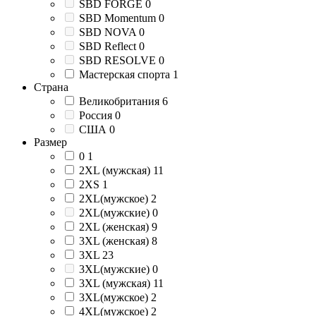
SBD FORGE
0
SBD Momentum
0
SBD NOVA
0
SBD Reflect
0
SBD RESOLVE
0
Мастерская спорта
1
Страна
Великобритания
6
Россия
0
США
0
Размер
0
1
2XL (мужская)
11
2XS
1
2XL(мужское)
2
2XL(мужские)
0
2XL (женская)
9
3XL (женская)
8
3XL
23
3XL(мужские)
0
3XL (мужская)
11
3XL(мужское)
2
4XL(мужское)
2