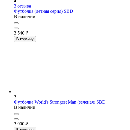
4
3
отзыва
Футболка (летняя серия)
SBD
В наличии
3 540
₽
В корзину
3
Футболка World's Strongest Man (зеленая)
SBD
В наличии
3 900
₽
В корзину