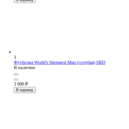
3
Футболка World's Strongest Man (голубая)
SBD
В наличии
3 900
₽
В корзину