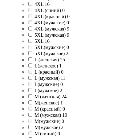
4XL
16
4XL (синий)
0
4XL (красный)
0
4XL(мужские)
0
4XL (мужская)
9
5XL (мужская)
9
5XL
16
5XL(мужские)
0
5XL(мужское)
2
L (женская)
25
L(женское)
1
L (красный)
0
L (мужская)
11
L(мужские)
0
L(мужское)
2
M (женская)
24
M(женское)
1
M (красный)
0
M (мужская)
10
M(мужские)
0
M(мужское)
2
M (синий)
0