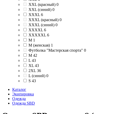
XXL (красный)
0
XXL (синий)
0
XXXL
6
XXXL (красный)
0
XXXL (синий)
0
XXXXL
6
XXXXXL
6
М
1
М (женская)
1
Футболка "Мастерская спорта"
0
M
42
L
43
XL
43
2XL
36
L (синий)
0
S
43
Каталог
Экипировка
Одежда
Одежда SBD