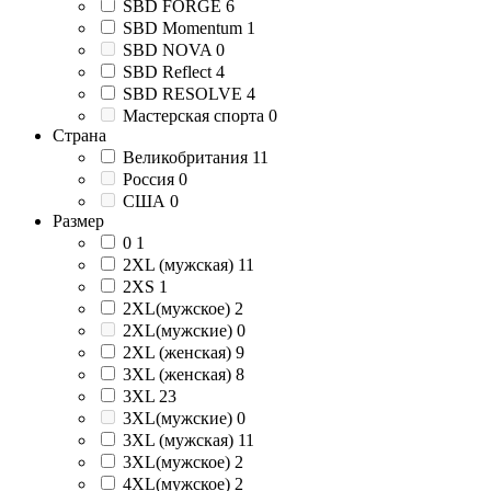
SBD FORGE
6
SBD Momentum
1
SBD NOVA
0
SBD Reflect
4
SBD RESOLVE
4
Мастерская спорта
0
Страна
Великобритания
11
Россия
0
США
0
Размер
0
1
2XL (мужская)
11
2XS
1
2XL(мужское)
2
2XL(мужские)
0
2XL (женская)
9
3XL (женская)
8
3XL
23
3XL(мужские)
0
3XL (мужская)
11
3XL(мужское)
2
4XL(мужское)
2