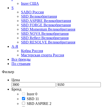
Inzer
США
S
SABO
Россия
SBD
Великобритания
SBD ASPIRE
Великобритания
SBD FORGE
Великобритания
SBD Momentum
Великобритания
SBD NOVA
Великобритания
SBD Reflect
Великобритания
SBD RESOLVE
Великобритания
А-Я
Кобра
Россия
Мастерская спорта
Россия
Все бренды
По странам
Фильтр
Цена
Бренд
Inzer
0
SBD
11
SBD ASPIRE
2