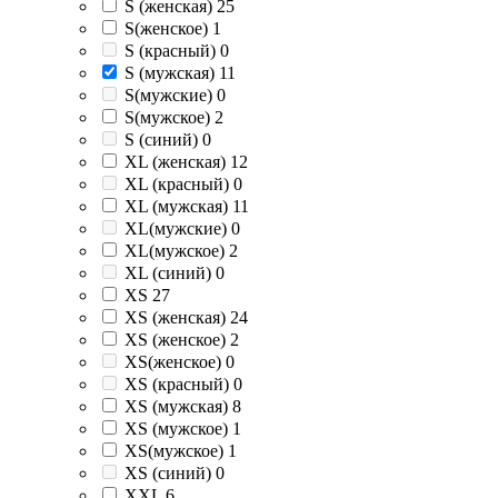
S (женская)
25
S(женское)
1
S (красный)
0
S (мужская)
11
S(мужские)
0
S(мужское)
2
S (синий)
0
XL (женская)
12
XL (красный)
0
XL (мужская)
11
XL(мужские)
0
XL(мужское)
2
XL (синий)
0
XS
27
XS (женская)
24
XS (женское)
2
XS(женское)
0
XS (красный)
0
XS (мужская)
8
XS (мужское)
1
XS(мужское)
1
XS (синий)
0
XXL
6