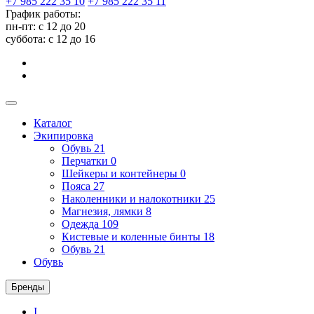
+7 985 222 35 10
+7 985 222 35 11
График работы:
пн-пт: с 12 до 20
суббота: c 12 до 16
Каталог
Экипировка
Обувь
21
Перчатки
0
Шейкеры и контейнеры
0
Пояса
27
Наколенники и налокотники
25
Магнезия, лямки
8
Одежда
109
Кистевые и коленные бинты
18
Обувь
21
Обувь
Бренды
I