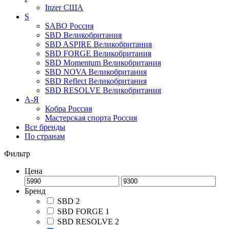
Inzer
США
S
SABO
Россия
SBD
Великобритания
SBD ASPIRE
Великобритания
SBD FORGE
Великобритания
SBD Momentum
Великобритания
SBD NOVA
Великобритания
SBD Reflect
Великобритания
SBD RESOLVE
Великобритания
А-Я
Кобра
Россия
Мастерская спорта
Россия
Все бренды
По странам
Фильтр
Цена
Бренд
SBD
2
SBD FORGE
1
SBD RESOLVE
2