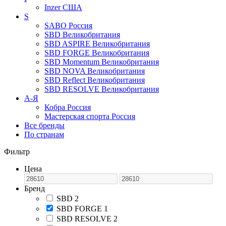
Inzer
США
S
SABO
Россия
SBD
Великобритания
SBD ASPIRE
Великобритания
SBD FORGE
Великобритания
SBD Momentum
Великобритания
SBD NOVA
Великобритания
SBD Reflect
Великобритания
SBD RESOLVE
Великобритания
А-Я
Кобра
Россия
Мастерская спорта
Россия
Все бренды
По странам
Фильтр
Цена
Бренд
SBD
2
SBD FORGE
1
SBD RESOLVE
2