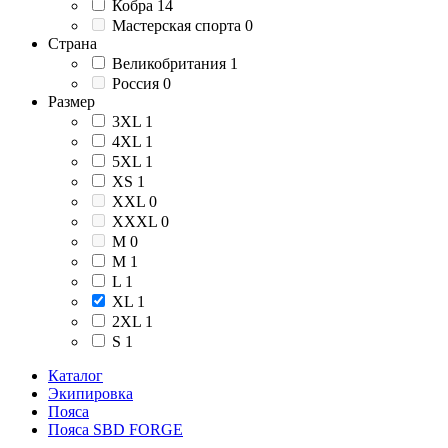
Кобра
14
Мастерская спорта
0
Страна
Великобритания
1
Россия
0
Размер
3XL
1
4XL
1
5XL
1
XS
1
XXL
0
XXXL
0
М
0
M
1
L
1
XL
1
2XL
1
S
1
Каталог
Экипировка
Пояса
Пояса SBD FORGE