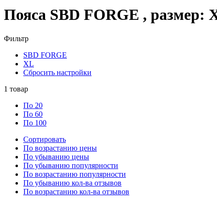
Пояса SBD FORGE , размер: 
Фильтр
SBD FORGE
XL
Сбросить настройки
1
товар
По 20
По 60
По 100
Сортировать
По возрастанию цены
По убыванию цены
По убыванию популярности
По возрастанию популярности
По убыванию кол-ва отзывов
По возрастанию кол-ва отзывов