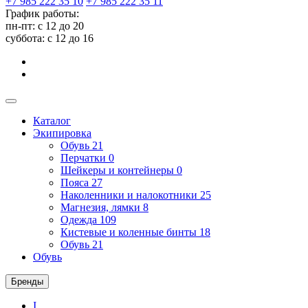
+7 985 222 35 10
+7 985 222 35 11
График работы:
пн-пт: с 12 до 20
суббота: c 12 до 16
Каталог
Экипировка
Обувь
21
Перчатки
0
Шейкеры и контейнеры
0
Пояса
27
Наколенники и налокотники
25
Магнезия, лямки
8
Одежда
109
Кистевые и коленные бинты
18
Обувь
21
Обувь
Бренды
I