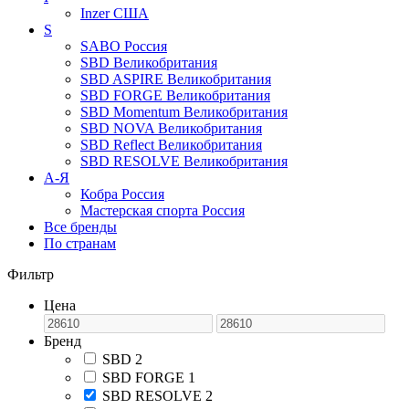
Inzer
США
S
SABO
Россия
SBD
Великобритания
SBD ASPIRE
Великобритания
SBD FORGE
Великобритания
SBD Momentum
Великобритания
SBD NOVA
Великобритания
SBD Reflect
Великобритания
SBD RESOLVE
Великобритания
А-Я
Кобра
Россия
Мастерская спорта
Россия
Все бренды
По странам
Фильтр
Цена
Бренд
SBD
2
SBD FORGE
1
SBD RESOLVE
2