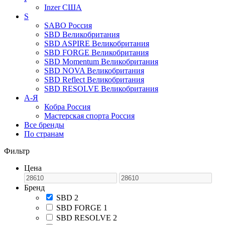
Inzer
США
S
SABO
Россия
SBD
Великобритания
SBD ASPIRE
Великобритания
SBD FORGE
Великобритания
SBD Momentum
Великобритания
SBD NOVA
Великобритания
SBD Reflect
Великобритания
SBD RESOLVE
Великобритания
А-Я
Кобра
Россия
Мастерская спорта
Россия
Все бренды
По странам
Фильтр
Цена
Бренд
SBD
2
SBD FORGE
1
SBD RESOLVE
2