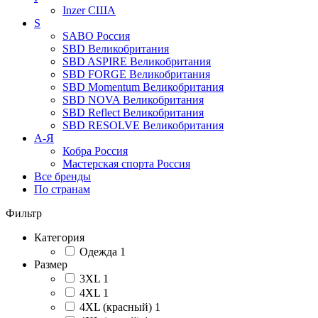
Inzer
США
S
SABO
Россия
SBD
Великобритания
SBD ASPIRE
Великобритания
SBD FORGE
Великобритания
SBD Momentum
Великобритания
SBD NOVA
Великобритания
SBD Reflect
Великобритания
SBD RESOLVE
Великобритания
А-Я
Кобра
Россия
Мастерская спорта
Россия
Все бренды
По странам
Фильтр
Категория
Одежда
1
Размер
3XL
1
4XL
1
4XL (красный)
1