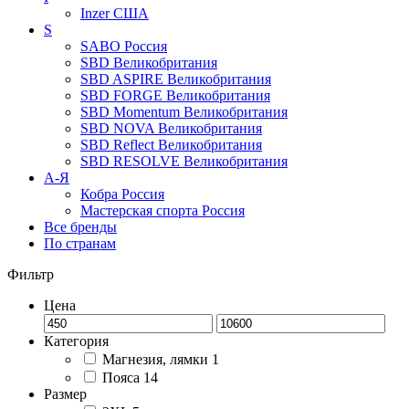
Inzer
США
S
SABO
Россия
SBD
Великобритания
SBD ASPIRE
Великобритания
SBD FORGE
Великобритания
SBD Momentum
Великобритания
SBD NOVA
Великобритания
SBD Reflect
Великобритания
SBD RESOLVE
Великобритания
А-Я
Кобра
Россия
Мастерская спорта
Россия
Все бренды
По странам
Фильтр
Цена
Категория
Магнезия, лямки
1
Пояса
14
Размер