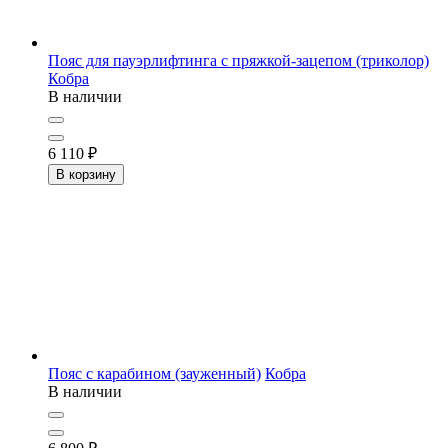
Пояс для пауэрлифтинга с пряжкой-зацепом (триколор)
Кобра
В наличии
6 110
₽
В корзину
Пояс c карабином (зауженный)
Кобра
В наличии