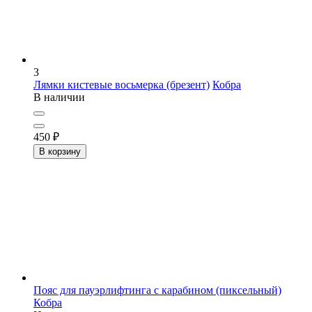
3
Лямки кистевые восьмерка (брезент)
Кобра
В наличии
450
₽
В корзину
Пояс для пауэрлифтинга с карабином (пиксельный)
Кобра