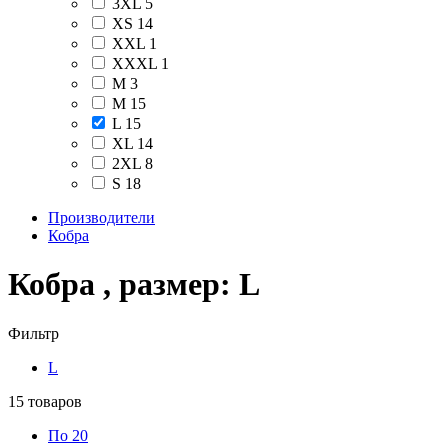
3XL
5
XS
14
XXL
1
XXXL
1
М
3
M
15
L
15
XL
14
2XL
8
S
18
Производители
Кобра
Кобра , размер: L
Фильтр
L
15
товаров
По 20