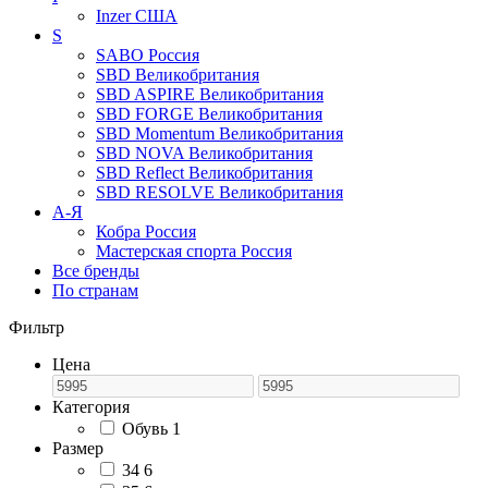
Inzer
США
S
SABO
Россия
SBD
Великобритания
SBD ASPIRE
Великобритания
SBD FORGE
Великобритания
SBD Momentum
Великобритания
SBD NOVA
Великобритания
SBD Reflect
Великобритания
SBD RESOLVE
Великобритания
А-Я
Кобра
Россия
Мастерская спорта
Россия
Все бренды
По странам
Фильтр
Цена
Категория
Обувь
1
Размер
34
6