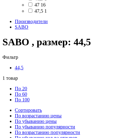
47
16
47,5
1
Производители
SABO
SABO , размер: 44,5
Фильтр
44,5
1
товар
По 20
По 60
По 100
Сортировать
По возрастанию цены
По убыванию цены
По убыванию популярности
По возрастанию популярности
По убыванию кол-ва отзывов