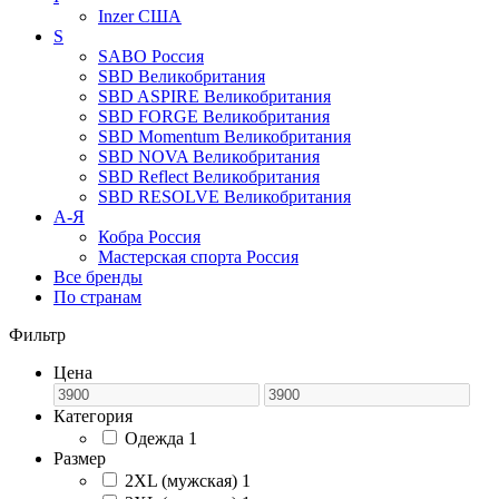
Inzer
США
S
SABO
Россия
SBD
Великобритания
SBD ASPIRE
Великобритания
SBD FORGE
Великобритания
SBD Momentum
Великобритания
SBD NOVA
Великобритания
SBD Reflect
Великобритания
SBD RESOLVE
Великобритания
А-Я
Кобра
Россия
Мастерская спорта
Россия
Все бренды
По странам
Фильтр
Цена
Категория
Одежда
1
Размер
2XL (мужская)
1