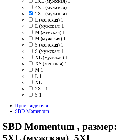
3XL (мужская)
1
4XL (мужская)
1
5XL (мужская)
1
L (женская)
1
L (мужская)
1
M (женская)
1
M (мужская)
1
S (женская)
1
S (мужская)
1
XL (мужская)
1
XS (женская)
1
M
1
L
1
XL
1
2XL
1
S
1
Производители
SBD Momentum
SBD Momentum , размер:
5XL (мужская), 5XL