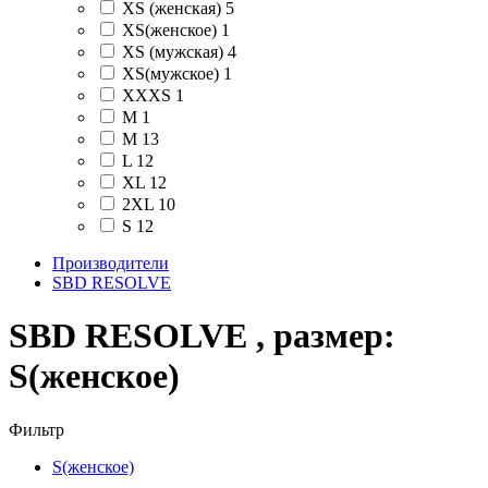
XS (женская)
5
XS(женское)
1
XS (мужская)
4
XS(мужское)
1
XXXS
1
М
1
M
13
L
12
XL
12
2XL
10
S
12
Производители
SBD RESOLVE
SBD RESOLVE , размер:
S(женское)
Фильтр
S(женское)