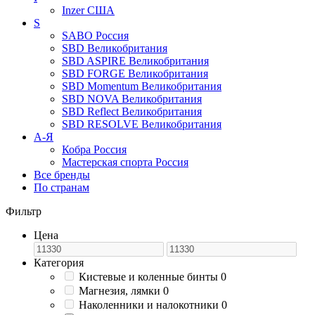
Inzer
США
S
SABO
Россия
SBD
Великобритания
SBD ASPIRE
Великобритания
SBD FORGE
Великобритания
SBD Momentum
Великобритания
SBD NOVA
Великобритания
SBD Reflect
Великобритания
SBD RESOLVE
Великобритания
А-Я
Кобра
Россия
Мастерская спорта
Россия
Все бренды
По странам
Фильтр
Цена
Категория
Кистевые и коленные бинты
0
Магнезия, лямки
0
Наколенники и налокотники
0