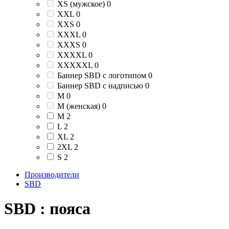
XS (мужское)
0
XXL
0
XXS
0
XXXL
0
XXXS
0
XXXXL
0
XXXXXL
0
Баннер SBD c логотипом
0
Баннер SBD c надписью
0
М
0
М (женская)
0
M
2
L
2
XL
2
2XL
2
S
2
Производители
SBD
SBD : пояса