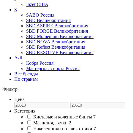
Inzer
США
S
SABO
Россия
SBD
Великобритания
SBD ASPIRE
Великобритания
SBD FORGE
Великобритания
SBD Momentum
Великобритания
SBD NOVA
Великобритания
SBD Reflect
Великобритания
SBD RESOLVE
Великобритания
А-Я
Кобра
Россия
Мастерская спорта
Россия
Все бренды
По странам
Фильтр
Цена
Категория
Кистевые и коленные бинты
7
Магнезия, лямки
2
Наколенники и налокотники
7