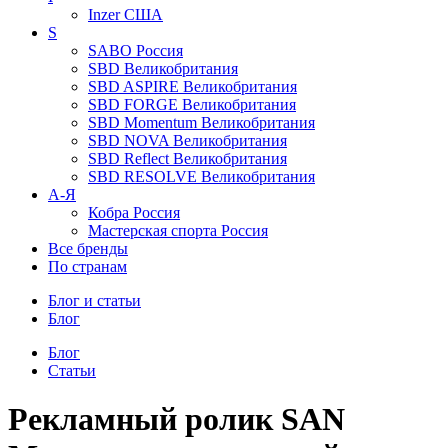
Inzer
США
S
SABO
Россия
SBD
Великобритания
SBD ASPIRE
Великобритания
SBD FORGE
Великобритания
SBD Momentum
Великобритания
SBD NOVA
Великобритания
SBD Reflect
Великобритания
SBD RESOLVE
Великобритания
А-Я
Кобра
Россия
Мастерская спорта
Россия
Все бренды
По странам
Блог и статьи
Блог
Блог
Статьи
Рекламный ролик SAN