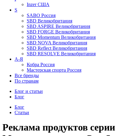
Inzer
США
S
SABO
Россия
SBD
Великобритания
SBD ASPIRE
Великобритания
SBD FORGE
Великобритания
SBD Momentum
Великобритания
SBD NOVA
Великобритания
SBD Reflect
Великобритания
SBD RESOLVE
Великобритания
А-Я
Кобра
Россия
Мастерская спорта
Россия
Все бренды
По странам
Блог и статьи
Блог
Блог
Статьи
Реклама продуктов серии