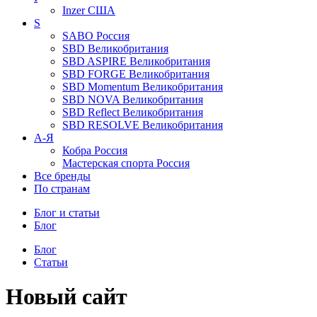
Inzer
США
S
SABO
Россия
SBD
Великобритания
SBD ASPIRE
Великобритания
SBD FORGE
Великобритания
SBD Momentum
Великобритания
SBD NOVA
Великобритания
SBD Reflect
Великобритания
SBD RESOLVE
Великобритания
А-Я
Кобра
Россия
Мастерская спорта
Россия
Все бренды
По странам
Блог и статьи
Блог
Блог
Статьи
Новый сайт