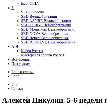
Inzer
США
S
SABO
Россия
SBD
Великобритания
SBD ASPIRE
Великобритания
SBD FORGE
Великобритания
SBD Momentum
Великобритания
SBD NOVA
Великобритания
SBD Reflect
Великобритания
SBD RESOLVE
Великобритания
А-Я
Кобра
Россия
Мастерская спорта
Россия
Все бренды
По странам
Блог и статьи
Блог
Блог
Статьи
Алексей Никулин. 5-6 недели