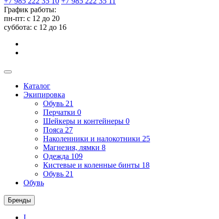
+7 985 222 35 10
+7 985 222 35 11
График работы:
пн-пт: с 12 до 20
суббота: c 12 до 16
Каталог
Экипировка
Обувь
21
Перчатки
0
Шейкеры и контейнеры
0
Пояса
27
Наколенники и налокотники
25
Магнезия, лямки
8
Одежда
109
Кистевые и коленные бинты
18
Обувь
21
Обувь
Бренды
I