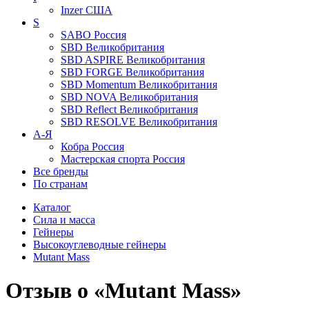
Inzer
США
S
SABO
Россия
SBD
Великобритания
SBD ASPIRE
Великобритания
SBD FORGE
Великобритания
SBD Momentum
Великобритания
SBD NOVA
Великобритания
SBD Reflect
Великобритания
SBD RESOLVE
Великобритания
А-Я
Кобра
Россия
Мастерская спорта
Россия
Все бренды
По странам
Каталог
Сила и масса
Гейнеры
Высокоуглеводные гейнеры
Mutant Mass
Отзыв о «Mutant Mass»