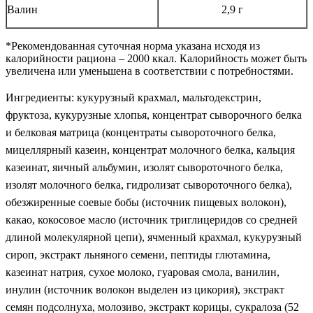
Валин
2,9 г
*Рекомендованная суточная норма указана исходя из
калорийности рациона – 2000 ккал. Калорийность может быть
увеличена или уменьшена в соответствии с потребностями.
Ингредиенты: кукурузный крахмал, мальтодекстрин,
фруктоза, кукурузные хлопья, концентрат сыворочного белка
и белковая матрица (концентраты сывороточного белка,
мицеллярный казеин, концентрат молочного белка, кальция
казеинат, яичный альбумин, изолят сывороточного белка,
изолят молочного белка, гидролизат сывороточного белка),
обезжиренные соевые бобы (источник пищевых волокон),
какао, кокосовое масло (источник триглицеридов со средней
длиной молекулярной цепи), ячменный крахмал, кукурузный
сироп, экстракт льняного семени, пептиды глютамина,
казеинат натрия, сухое молоко, гуаровая смола, ванилин,
инулин (источник волокон выделен из цикория), экстракт
семян подсолнуха, молозиво, экстракт корицы, сукралоза (52