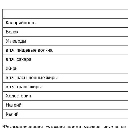
Калорийность
Белок
Углеводы
в т.ч. пищевые волкна
в т.ч. сахара
Жиры
в т.ч. насыщенные жиры
в т.ч. транс-жиры
Холестерин
Натрий
Калий
*Рекомендованная суточная норма указана исходя из