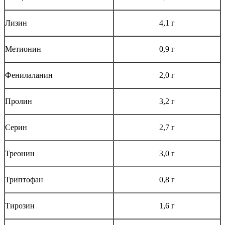
Лизин
4,1 г
Метионин
0,9 г
Фенилаланин
2,0 г
Пролин
3,2 г
Серин
2,7 г
Треонин
3,0 г
Триптофан
0,8 г
Тирозин
1,6 г