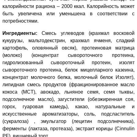
калорийности рациона – 2000 ккал. Калорийность может
быть увеличена или уменьшена в соответствии с
потребностями.
Ингредиенты:
Смесь
углеводов (крахмал восковой
кукурузы, мальтодекстрин, крахмал ячменя, сладкий
картофель, оловянный овсяк), протеиновая матрица
(молоко) (концентрат сывороточного протеина,
гидролизованный сывороточный протеин, изолят
сывороточного протеина, белок мицелларного казеина,
концентрат молочного белка, молочный белок Изолят),
липидная смесь продуктов (фракционированное масло
кокоса (MCT), авокадо, льняное семя, семя тыквы,
подсолнечное масло), загустители (обезжиренная соя,
горох, гуаровая камедь), какао, натуральные и
искусственные ароматизаторы, соль, подсластитель
(сукралоза) , эмульгатор (лецитин подсолнечника),
ферменты (лактаза, протеаза), экстракт корицы (Cinnulin
PF), вишневый торт.