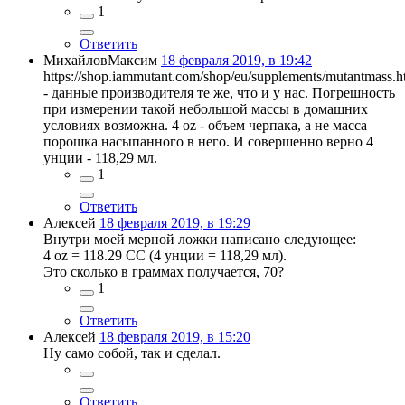
1
Ответить
МихайловМаксим
18 февраля 2019, в 19:42
https://shop.iammutant.com/shop/eu/supplements/mutantmass.h
- данные производителя те же, что и у нас. Погрешность
при измерении такой небольшой массы в домашних
условиях возможна. 4 oz - объем черпака, а не масса
порошка насыпанного в него. И совершенно верно 4
унции - 118,29 мл.
1
Ответить
Алексей
18 февраля 2019, в 19:29
Внутри моей мерной ложки написано следующее:
4 oz = 118.29 CC (4 унции = 118,29 мл).
Это сколько в граммах получается, 70?
1
Ответить
Алексей
18 февраля 2019, в 15:20
Ну само собой, так и сделал.
Ответить