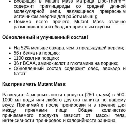
Входящая в Mutant Mass матрица Lipo-Therm™
содержит триглицериды со средней длиной
молекулярной цепи, являющиеся прекрасным
источником энергии для работы мышц;
Помимо всего прочего Mutant Mass отлично
размешивается и обладает приятным вкусом.
Обновленный и улучшенный состав!
На 52% меньше сахара, чем в предыдущей версии;
56 г белка на порцию;
1100 ккал на порцию;
36 г BCAA, аминокислот и глютамина на порцию;
Обновленный состав содержит овес, авокадо и
батат
Как принимать
Mutant
Mass
:
Разведите 4 мерных ложки продукта (280 грамм) в 500-
1000 мл воды или любого другого напитка по вашему
вкусу. Принимайте после тренировки и в течение дня
между приемами пищи. Общее количество
принимаемого продукта зависит от массы тела,
интенсивности тренировок и калорийности рациона.