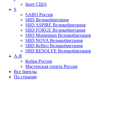
Inzer
США
S
SABO
Россия
SBD
Великобритания
SBD ASPIRE
Великобритания
SBD FORGE
Великобритания
SBD Momentum
Великобритания
SBD NOVA
Великобритания
SBD Reflect
Великобритания
SBD RESOLVE
Великобритания
А-Я
Кобра
Россия
Мастерская спорта
Россия
Все бренды
По странам