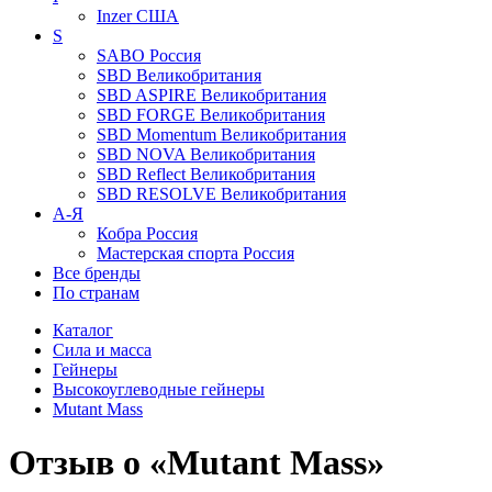
Inzer
США
S
SABO
Россия
SBD
Великобритания
SBD ASPIRE
Великобритания
SBD FORGE
Великобритания
SBD Momentum
Великобритания
SBD NOVA
Великобритания
SBD Reflect
Великобритания
SBD RESOLVE
Великобритания
А-Я
Кобра
Россия
Мастерская спорта
Россия
Все бренды
По странам
Каталог
Сила и масса
Гейнеры
Высокоуглеводные гейнеры
Mutant Mass
Отзыв о «Mutant Mass»