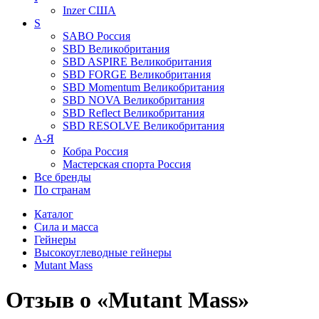
Inzer
США
S
SABO
Россия
SBD
Великобритания
SBD ASPIRE
Великобритания
SBD FORGE
Великобритания
SBD Momentum
Великобритания
SBD NOVA
Великобритания
SBD Reflect
Великобритания
SBD RESOLVE
Великобритания
А-Я
Кобра
Россия
Мастерская спорта
Россия
Все бренды
По странам
Каталог
Сила и масса
Гейнеры
Высокоуглеводные гейнеры
Mutant Mass
Отзыв о «Mutant Mass»