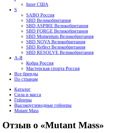
Inzer
США
S
SABO
Россия
SBD
Великобритания
SBD ASPIRE
Великобритания
SBD FORGE
Великобритания
SBD Momentum
Великобритания
SBD NOVA
Великобритания
SBD Reflect
Великобритания
SBD RESOLVE
Великобритания
А-Я
Кобра
Россия
Мастерская спорта
Россия
Все бренды
По странам
Каталог
Сила и масса
Гейнеры
Высокоуглеводные гейнеры
Mutant Mass
Отзыв о «Mutant Mass»