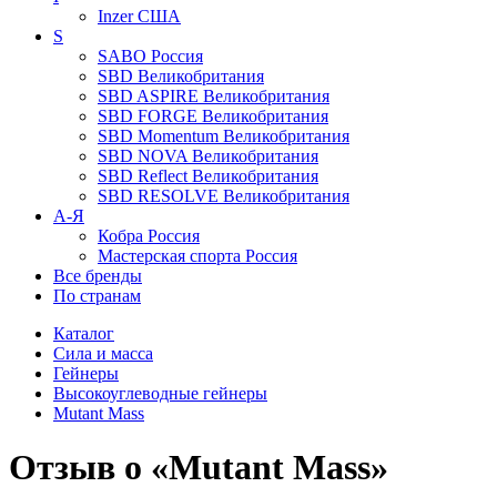
Inzer
США
S
SABO
Россия
SBD
Великобритания
SBD ASPIRE
Великобритания
SBD FORGE
Великобритания
SBD Momentum
Великобритания
SBD NOVA
Великобритания
SBD Reflect
Великобритания
SBD RESOLVE
Великобритания
А-Я
Кобра
Россия
Мастерская спорта
Россия
Все бренды
По странам
Каталог
Сила и масса
Гейнеры
Высокоуглеводные гейнеры
Mutant Mass
Отзыв о «Mutant Mass»