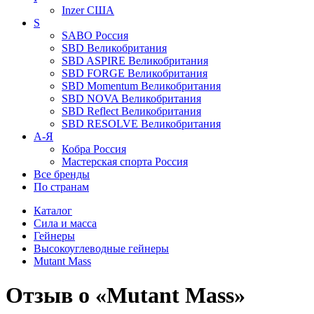
Inzer
США
S
SABO
Россия
SBD
Великобритания
SBD ASPIRE
Великобритания
SBD FORGE
Великобритания
SBD Momentum
Великобритания
SBD NOVA
Великобритания
SBD Reflect
Великобритания
SBD RESOLVE
Великобритания
А-Я
Кобра
Россия
Мастерская спорта
Россия
Все бренды
По странам
Каталог
Сила и масса
Гейнеры
Высокоуглеводные гейнеры
Mutant Mass
Отзыв о «Mutant Mass»