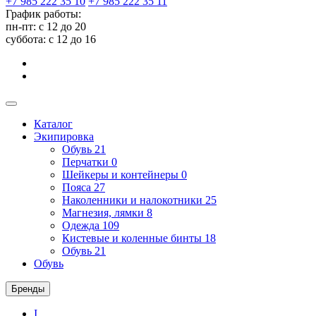
+7 985 222 35 10
+7 985 222 35 11
График работы:
пн-пт: с 12 до 20
суббота: c 12 до 16
Каталог
Экипировка
Обувь
21
Перчатки
0
Шейкеры и контейнеры
0
Пояса
27
Наколенники и налокотники
25
Магнезия, лямки
8
Одежда
109
Кистевые и коленные бинты
18
Обувь
21
Обувь
Бренды
I