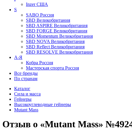
Inzer
США
S
SABO
Россия
SBD
Великобритания
SBD ASPIRE
Великобритания
SBD FORGE
Великобритания
SBD Momentum
Великобритания
SBD NOVA
Великобритания
SBD Reflect
Великобритания
SBD RESOLVE
Великобритания
А-Я
Кобра
Россия
Мастерская спорта
Россия
Все бренды
По странам
Каталог
Сила и масса
Гейнеры
Высокоуглеводные гейнеры
Mutant Mass
Отзыв о «Mutant Mass» №492